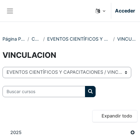
Salta al contenido principal
Acceder
Panel lateral
Página Principal
Cursos
EVENTOS CIENTÍFICOS Y CAPACITACIONES
VINCULACION
VINCULACION
Categorías
Buscar cursos
Buscar cursos
Expandir todo
2025