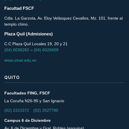
Facultad FSCF
Cdla. La Garzota, Av. Eloy Velásquez Cevallos, Mz. 101, frente al
templo chino.
Plaza Quil (Admisiones)
C.C Plaza Quil Locales 19, 20 y 21
(04) 6038282
–
(04) 6026609
www.umet.edu.ec
QUITO
Facultades FING, FSCF
La Coruña N26-95 y San Ignacio
–
(02) 2221572
(02) 2527790
Campus 6 de Diciembre
Av. 6 de Diciembre y Gral. Robles (esquina)