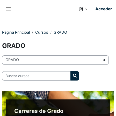
Salta al contenido principal
Acceder
Panel lateral
Página Principal
Cursos
GRADO
GRADO
Categorías
Buscar cursos
Buscar cursos
Carreras de Grado