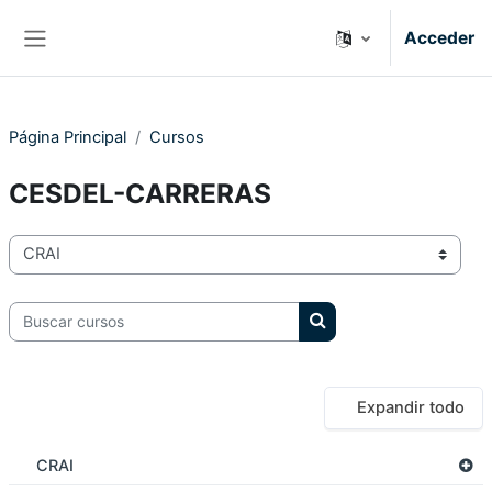
Salta al contenido principal
Acceder
Panel lateral
Página Principal
Cursos
CESDEL-CARRERAS
Categorías
Buscar cursos
Buscar cursos
Expandir todo
CRAI