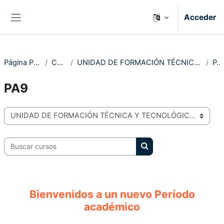
Salta al contenido principal
Acceder
Panel lateral
Página Principal
Cursos
UNIDAD DE FORMACIÓN TÉCNICA Y TECNOLÓGICA
PA9
PA9
Categorías
Buscar cursos
Buscar cursos
Bienvenidos a un nuevo Período
académico