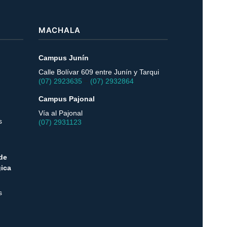
MACHALA
Campus Junín
Calle Bolívar 609 entre Junín y Tarqui
–
(07) 2923635
(07) 2932864
Campus Pajonal
Vía al Pajonal
s
(07) 2931123
de
ica
s