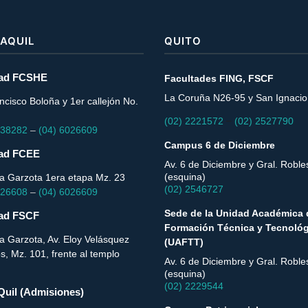
AQUIL
QUITO
tad FCSHE
Facultades FING, FSCF
La Coruña N26-95 y San Ignacio
ncisco Boloña y 1er callejón No.
–
(02) 2221572
(02) 2527790
038282
–
(04) 6026609
Campus 6 de Diciembre
tad FCEE
Av. 6 de Diciembre y Gral. Roble
(esquina)
La Garzota 1era etapa Mz. 23
(02) 2546727
026608
–
(04) 6026609
Sede de la Unidad Académica 
tad FSCF
Formación Técnica y Tecnológ
a Garzota, Av. Eloy Velásquez
(UAFTT)
s, Mz. 101, frente al templo
Av. 6 de Diciembre y Gral. Roble
(esquina)
(02) 2229544
Quil (Admisiones)