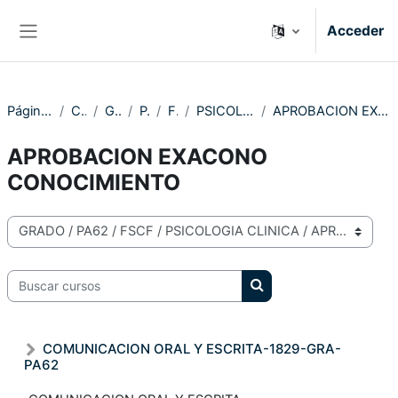
Salta al contenido principal
Acceder
Panel lateral
Página Principal
Cursos
GRADO
PA62
FSCF
PSICOLOGIA CLINICA
APROBACION EXACONO CONOCIMIENTO
APROBACION EXACONO
CONOCIMIENTO
FREDDY MONTANO RODRIGUEZ
Categorías
Buscar cursos
Buscar cursos
AZUCENA MONSERRATE MACIAS
MERIZALDE
COMUNICACION ORAL Y ESCRITA-1829-GRA-
PA62