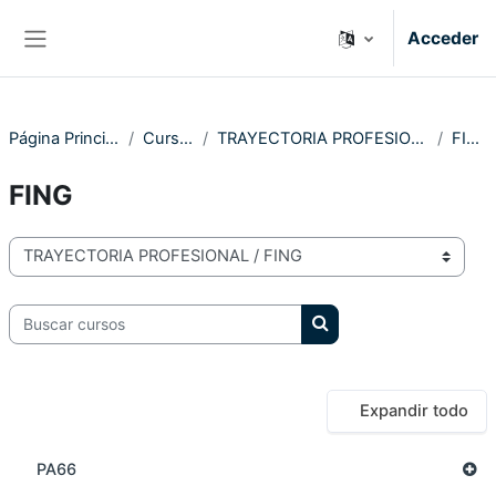
Salta al contenido principal
Acceder
Panel lateral
Página Principal
Cursos
TRAYECTORIA PROFESIONAL
FING
FING
Categorías
Buscar cursos
Buscar cursos
Expandir todo
PA66