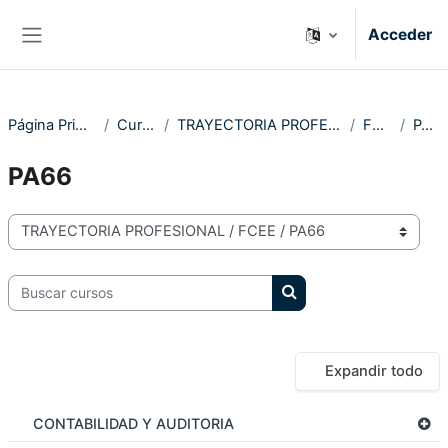
Salta al contenido principal
Acceder
Panel lateral
Página Principal
Cursos
TRAYECTORIA PROFESIONAL
FCEE
PA66
PA66
Categorías
Buscar cursos
Buscar cursos
Expandir todo
CONTABILIDAD Y AUDITORIA